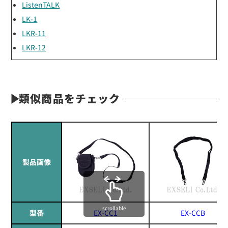
ListenTALK
LK-1
LKR-11
LKR-12
類似商品をチェック
製品画像
scrollable
型番
EX-CC1
EX-CCB