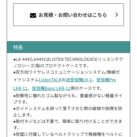
お見積・お問い合わせ
はこちら
特長
●LA-444(LA444)はLISTEN TECHNOLOGIES(リッスンテク
ノロジーズ)製のプロテクトケースです。
●双方向ワイヤレスコミュニケーションシステム/無線ガ
イドシステム
ListenTALK
の
送受信機LK-1
、
受信機Pro
LKR-11
、
受信機Basic LKR-12
用のケースです。
●耐衝性に優れたゴム製ながらも、重量感がない軽量タイ
プです。
●ガイドシステムを誤って落下させた際の破損や故障を防
止します。
●取付ネジなどは不要で、簡単に取り付けることができま
す。
●背面に付属しているベルトクリップで無線機をベルトに