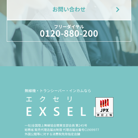
お問い合わせ
フリーダイヤル
0120-880-200
無線機・トランシーバー・インカムなら
一社)全国陸上無線協会関東支部会員 第245号
総務省 販売代理店届出制度 代理店届出番号C1909977
外国公館等に対する消費税免除指定店舗