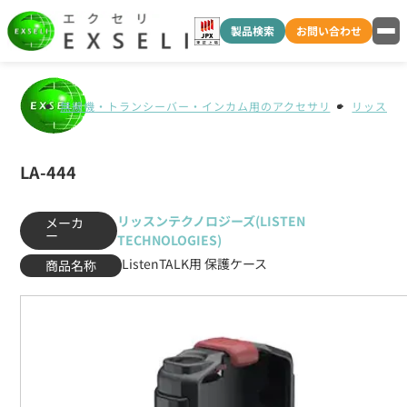
製品検索
お問い合わせ
無線機・トランシーバー・インカム用のアクセサリ
リッスンテク
LA-444
リッスンテクノロジーズ(LISTEN
メーカ
ー
TECHNOLOGIES)
ListenTALK用 保護ケース
商品名称