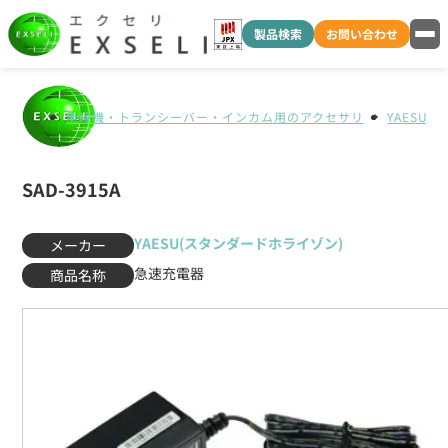
製品検索
お問い合わせ
無線機・トランシーバー・インカム用のアクセサリ
YAESU
SAD-3915A
YAESU(スタンダードホライゾン)
メーカー
急速充電器
商品名称