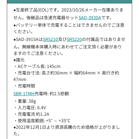
●生産終了品(EOL)です。2023/10/26メーカー在庫ありま
せん。後継品は急速充電器セット
SAD-3930A
です。
●バッテリー単体で充電することはできませんのでご注意
ください。
●SAD-3915Aは
SRS210
及び
SRS220
の付属品ではありませ
ん。無線機本体購入時にあわせてご注文頂く必要があり
ますのでご注意ください。
●諸元
・ACケーブル長: 145cm
・充電台寸法: 高さ約36mm × 幅約64mm × 奥行き約
47mm
・充電時間
SBR-17MH
充電時: 約2.5悲観
・重量: 38g
・入力電圧: 6.4V
・充電電流 約1.2A
・使用温度範囲: +5° ～ +35°C
●2022年12月1日より資源高騰のため価格が上がりまし
た。