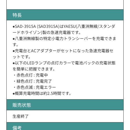
特長
●SAD-3915A (SAD3915A)はYAESU(八重洲無線/スタンダ
ードホライゾン)製の急速充電器です。
●八重洲無線製の特定小電力トランシーバーを充電できま
す。
●充電台とACアダプターがセットになった急速充電器セ
ットです。
●以下のLEDランプの点灯カラーで電池パックの充電状態
を簡単に把握できます。
・赤色点灯 : 充電中
・緑色点灯 : 充電完了
・赤色点滅 : 充電エラー
●概算充電時間は約2.5時間です。
販売状態
生産終了
備考