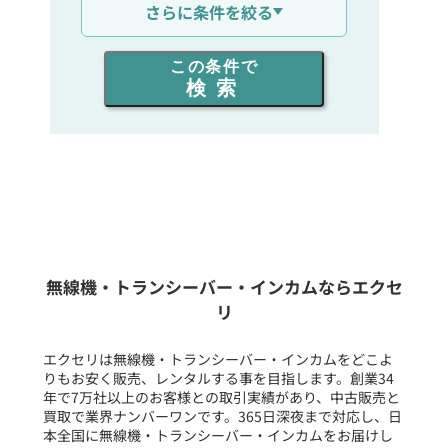
さらに条件を絞る
出力を選ぶ
この条件で
検索
同時通話人数を選ぶ
販売
/
レンタル
/
リース
新品
/
中古
生産終了品を含む
無線機・トランシーバー・インカムならエクセ
リ
フリーワード入力(製品名等)
エクセリは無線機・トランシーバー・インカムをどこよ
りもお安く販売、レンタルする事を目指します。創業34
年で7万社以上のお客様との取引実績があり、中古販売と
選択条件をリセット
買取で業界ナンバーワンです。365日深夜まで対応し、日
本全国に無線機・トランシーバー・インカムをお届けし