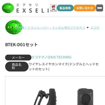
製品検索
お問い合わせ
無線機・トランシーバー・インカム用のアクセサリ
エコテクノ(
BTEK-D01セット
エコテクノ(EKO TECHNO)
メーカー
ワイヤレスイヤホンマイク(ドングルとヘッドセ
商品名
称
ットのセット)