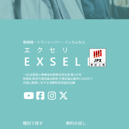
無線機・トランシーバー・インカムなら
一社)全国陸上無線協会関東支部会員 第245号
総務省 販売代理店届出制度 代理店届出番号C1909977
外国公館等に対する消費税免除指定店舗
種別で探す
無料お試し