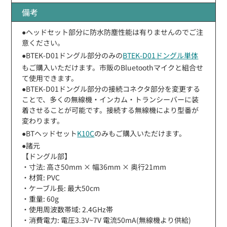
備考
●ヘッドセット部分に防水防塵性能は有りませんのでご注
意ください。
●BTEK-D01ドングル部分のみの
BTEK-D01ドングル単体
もご購入いただけます。市販のBluetoothマイクと組合せ
て使用できます。
●BTEK-D01ドングル部分の接続コネクタ部分を変更する
ことで、多くの無線機・インカム・トランシーバーに装
着させることが可能です。接続する無線機により型番が
変わります。
●BTヘッドセット
K10C
のみもご購入いただけます。
●諸元
【ドングル部】
・寸法: 高さ50mm × 幅36mm × 奥行21mm
・材質: PVC
・ケーブル長: 最大50cm
・重量: 60g
・使用周波数帯域: 2.4GHz帯
・消費電力: 電圧3.3V~7V 電流50mA(無線機より供給)