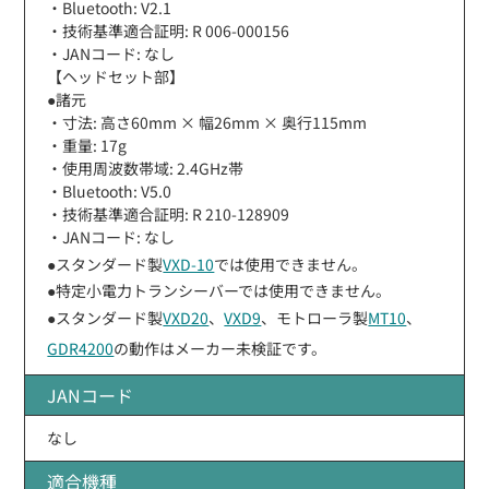
・Bluetooth: V2.1
・技術基準適合証明: R 006-000156
・JANコード: なし
【ヘッドセット部】
●諸元
・寸法: 高さ60mm × 幅26mm × 奥行115mm
・重量: 17g
・使用周波数帯域: 2.4GHz帯
・Bluetooth: V5.0
・技術基準適合証明: R 210-128909
・JANコード: なし
●スタンダード製
VXD-10
では使用できません。
●特定小電力トランシーバーでは使用できません。
●スタンダード製
VXD20
、
VXD9
、モトローラ製
MT10
、
GDR4200
の動作はメーカー未検証です。
JANコード
なし
適合機種