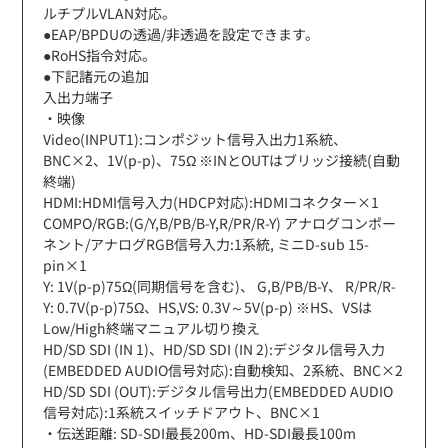
ルチプルVLAN対応。
●EAP/BPDUの透過/非透過を設定できます。
●RoHS指令対応。
●下記諸元の追加
入出力端子
・映像
Video(INPUT1):コンポジット信号入出力1系統、
BNC×2、1V(p-p)、75Ω ※INとOUTはブリッジ接続(自動
終端)
HDMI:HDMI信号入力(HDCP対応):HDMIコネクター×1
COMPO/RGB:(G/Y,B/PB/B-Y,R/PR/R-Y) アナログコンポー
ネント/アナログRGB信号入力:1系統, ミニD-sub 15-
pin×1
Y: 1V(p-p)75Ω(同期信号を含む)、 G,B/PB/B-Y、 R/PR/R-
Y: 0.7V(p-p)75Ω、HS,VS: 0.3V～5V(p-p) ※HS、VSは
Low/High終端マニュアル切り換え
HD/SD SDI (IN 1)、HD/SD SDI (IN 2):デジタル信号入力
(EMBEDDED AUDIO信号対応):自動検知、2系統、BNC×2
HD/SD SDI (OUT):デジタル信号出力(EMBEDDED AUDIO
信号対応):1系統スイッチドアウト、BNC×1
・伝送距離: SD-SDI最長200m、HD-SDI最長100m