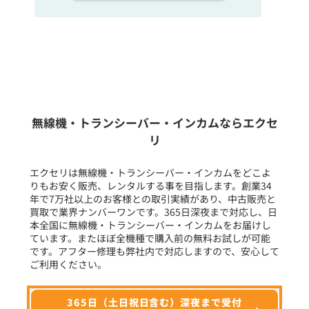
販売
/
レンタル
/
リース
新品
/
中古
生産終了品を含む
無線機・トランシーバー・インカムならエクセ
リ
フリーワード入力(製品名等)
エクセリは無線機・トランシーバー・インカムをどこよ
りもお安く販売、レンタルする事を目指します。創業34
年で7万社以上のお客様との取引実績があり、中古販売と
選択条件をリセット
買取で業界ナンバーワンです。365日深夜まで対応し、日
本全国に無線機・トランシーバー・インカムをお届けし
ています。またほぼ全機種で購入前の無料お試しが可能
です。アフター修理も弊社内で対応しますので、安心して
ご利用ください。
365日（土日祝日含む）深夜まで受付