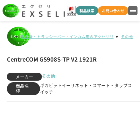
製品検索
お問い合わせ
無線機・トランシーバー・インカム用のアクセサリ
その他
CentreCOM GS908S-TP V2 1921R
その他
メーカー
ギガビットイーサネット・スマート・タップス
商品名
称
イッチ