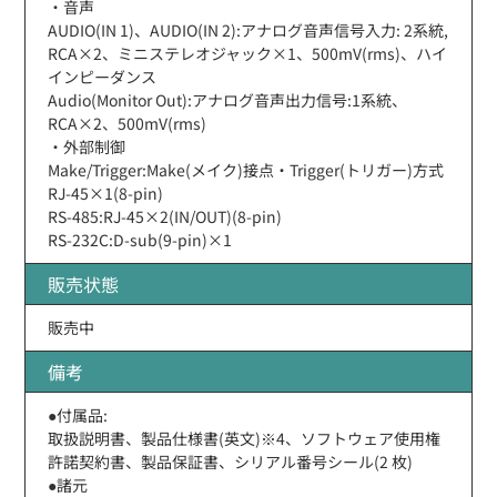
・音声
AUDIO(IN 1)、AUDIO(IN 2):アナログ音声信号入力: 2系統,
RCA×2、ミニステレオジャック×1、500mV(rms)、ハイ
インピーダンス
Audio(Monitor Out):アナログ音声出力信号:1系統、
RCA×2、500mV(rms)
・外部制御
Make/Trigger:Make(メイク)接点・Trigger(トリガー)方式
RJ-45×1(8-pin)
RS-485:RJ-45×2(IN/OUT)(8-pin)
RS-232C:D-sub(9-pin)×1
販売状態
販売中
備考
●付属品:
取扱説明書、製品仕様書(英文)※4、ソフトウェア使用権
許諾契約書、製品保証書、シリアル番号シール(2 枚)
●諸元