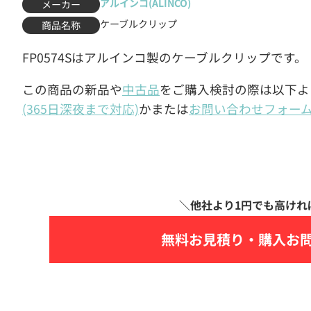
アルインコ(ALINCO)
メーカー
ケーブルクリップ
商品名称
FP0574Sはアルインコ製のケーブルクリップです。
この商品の新品や
中古品
をご購入検討の際は以下よ
(365日深夜まで対応)
かまたは
お問い合わせフォー
無料お見積り・
購入お