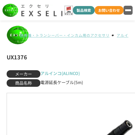
製品検索
お問い合わせ
無線機・トランシーバー・インカム用のアクセサリ
アルインコ(
UX1376
アルインコ(ALINCO)
メーカー
電源延長ケーブル(5m)
商品名称