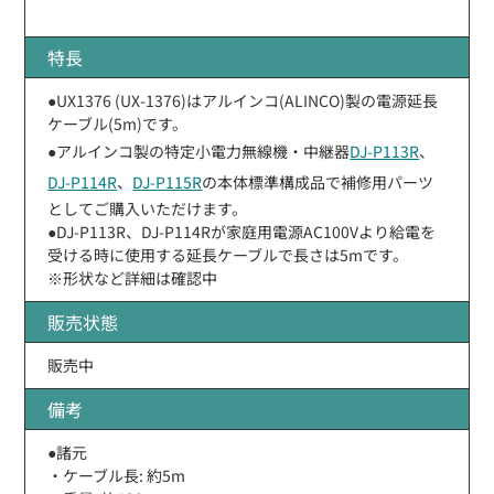
特長
●UX1376 (UX-1376)はアルインコ(ALINCO)製の電源延長
ケーブル(5m)です。
●アルインコ製の特定小電力無線機・中継器
DJ-P113R
、
DJ-P114R
、
DJ-P115R
の本体標準構成品で補修用パーツ
としてご購入いただけます。
●DJ-P113R、DJ-P114Rが家庭用電源AC100Vより給電を
受ける時に使用する延長ケーブルで長さは5mです。
※形状など詳細は確認中
販売状態
販売中
備考
●諸元
・ケーブル長: 約5m