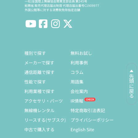
一社)全国陸上無線協会関東支部会員 第245号
総務省 販売代理店届出制度 代理店届出番号C1909977
外国公館等に対する消費税免除指定店舗
種別で探す
無料お試し
メーカーで探す
利用事例
通信距離で探す
コラム
先頭に戻る
性能で探す
用語集
利用業種で探す
会社案内
アクセサリ・パーツ
IR情報
無線機レンタル
特定商取引法表記
リースする(サブスク)
プライバシーポリシー
中古で購入する
English Site