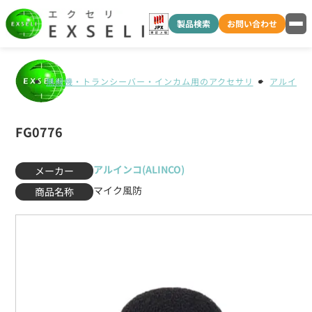
製品検索
お問い合わせ
無線機・トランシーバー・インカム用のアクセサリ
アルインコ(
FG0776
アルインコ(ALINCO)
メーカー
マイク風防
商品名称