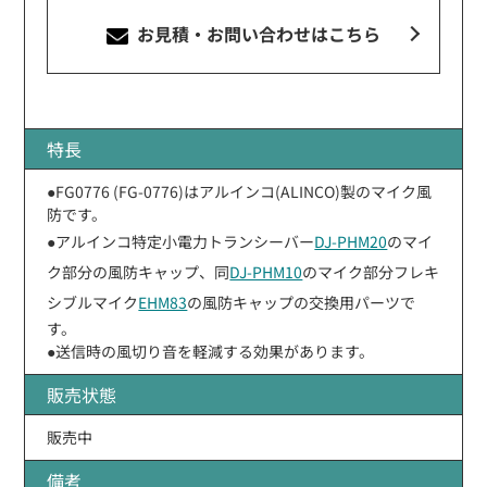
お見積・お問い合わせ
はこちら
特長
●FG0776 (FG-0776)はアルインコ(ALINCO)製のマイク風
防です。
●アルインコ特定小電力トランシーバー
DJ-PHM20
のマイ
ク部分の風防キャップ、同
DJ-PHM10
のマイク部分フレキ
シブルマイク
EHM83
の風防キャップの交換用パーツで
す。
●送信時の風切り音を軽減する効果があります。
販売状態
販売中
備考