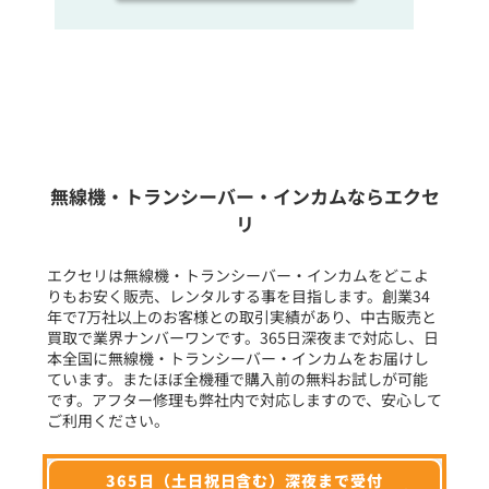
販売
/
レンタル
/
リース
新品
/
中古
生産終了品を含む
無線機・トランシーバー・インカムならエクセ
リ
フリーワード入力(製品名等)
エクセリは無線機・トランシーバー・インカムをどこよ
りもお安く販売、レンタルする事を目指します。創業34
年で7万社以上のお客様との取引実績があり、中古販売と
選択条件をリセット
買取で業界ナンバーワンです。365日深夜まで対応し、日
本全国に無線機・トランシーバー・インカムをお届けし
ています。またほぼ全機種で購入前の無料お試しが可能
です。アフター修理も弊社内で対応しますので、安心して
ご利用ください。
365日（土日祝日含む）深夜まで受付