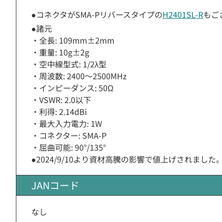
●コネクタがSMA-Pリバースタイプの
H2401SL-R
もご
●諸元
・全長: 109mm±2mm
・重量: 10g±2g
・空中線型式: 1/2λ型
・周波数: 2400〜2500MHz
・インピーダンス: 50Ω
・VSWR: 2.0以下
・利得: 2.14dBi
・最大入力電力: 1W
・コネクター: SMA-P
・屈曲可能: 90°/135°
●2024/9/10より資材高騰の影響で値上げされました
JANコード
なし