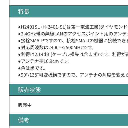
特長
●H2401SL (H-2401-SL)は第一電波工業(ダイヤ
●2.4GHz帯の無線LANのアクセスポイント用のアン
●接栓SMA-Pですので、接栓SMA-Jの機器に接続でき
●対応周波数は2400〜2500MHzです。
●利得は2.14dBi(ケーブル損失は含まず)です。利
●アンテナ長10.9cmです。
●色は黒です。
●90°/135°可変機構ですので、アンテナの角度を変え
販売状態
販売中
備考