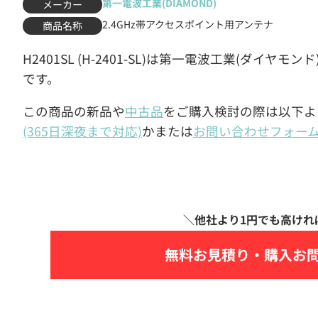
第一電波工業(DIAMOND)
メーカー
2.4GHz帯アクセスポイント用アンテナ
商品名称
H2401SL (H-2401-SL)は第一電波工業(ダイヤ
です。
この商品の新品や
中古品
をご購入検討の際は以下よ
(365日深夜まで対応)
かまたは
お問い合わせフォー
無料お見積り・
購入お