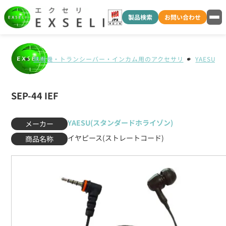
製品検索
お問い合わせ
無線機・トランシーバー・インカム用のアクセサリ
YAESU
SEP-44 IEF
YAESU(スタンダードホライゾン)
メーカー
イヤピース(ストレートコード)
商品名称