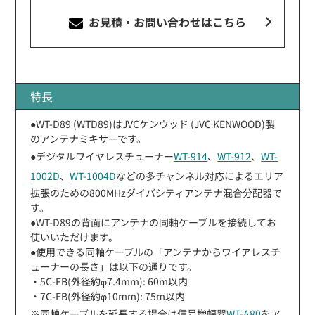
お見積・お問い合わせ
はこちら
特長
●WT-D89 (WTD89)はJVCケンウッド (JVC KENWOOD)製
のアンテナミキサーです。
●デジタルワイヤレスチューナー
WT-914
、
WT-912
、
WT-
1002D
、
WT-1004D
などの多チャンネル対応によるエリア
拡張のための800MHzダイバシティアンテナ混合分配器で
す。
●WT-D89の背面にアンテナの同軸ケーブルを接続してお
使いいただけます。
●使用できる同軸ケーブルの「アンテナからワイアレスチ
ューナーの長さ」は以下の通りです。
・5C-FB(外径約φ7.4mm): 60m以内
・7C-FB(外径約φ10mm): 75m以内
※同軸ケーブルを延長する場合は信号増幅器
WT-A80
をア