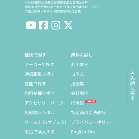
一社)全国陸上無線協会関東支部会員 第245号
総務省 販売代理店届出制度 代理店届出番号C1909977
外国公館等に対する消費税免除指定店舗
種別で探す
無料お試し
メーカーで探す
利用事例
通信距離で探す
コラム
先頭に戻る
性能で探す
用語集
利用業種で探す
会社案内
アクセサリ・パーツ
IR情報
無線機レンタル
特定商取引法表記
リースする(サブスク)
プライバシーポリシー
中古で購入する
English Site