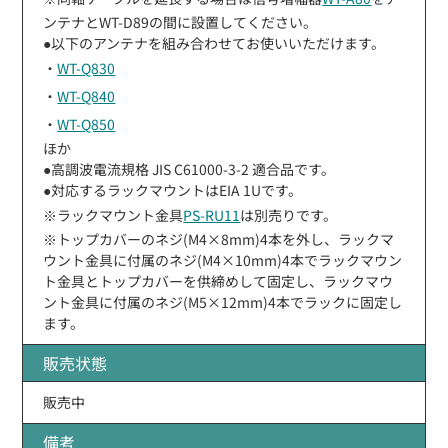
ンテナとWT-D89の間に設置してください。
●以下のアンテナを組み合わせてお使いいただけます。
・
WT-Q830
・
WT-Q840
・
WT-Q850
ほか
●高調波電流規格 JIS C61000-3-2 適合品です。
●対応するラックマウントはEIA 1Uです。
※ラックマウント金具
PS-RU11
は別売りです。
※トップカバーのネジ(M4×8mm)4本を外し、ラックマ
ウント金具に付属のネジ(M4×10mm)4本でラックマウン
ト金具とトップカバーを供締めして固定し、ラックマウ
ント金具に付属のネジ(M5×12mm)4本でラックに固定し
ます。
販売状態
販売中
備考