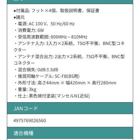
●付属品: フット×4個、取扱説明書、保証書
●諸元
・電源: AC 100 V、50 Hz/60 Hz
・消費電力: 6W
・受信周波数範囲: 806MHz～810MHz
・アンテナ入力: 3入力×2系統、75Ω不平衡、BNC型コネ
クター
・アンテナ混合出力: 2出力×2系統、75Ω不平衡、BNC型
コネクター
・混合損失: 0dB±3dB
・推奨同軸ケーブル: 5C-FB(BS用)
・外形寸法: 高さ44mm × 幅420mm × 奥行280mm
・重量: 3kg
・仕上: 黒色焼付塗装(マンセルN1近似)
JANコード
4975769026560
適合機種