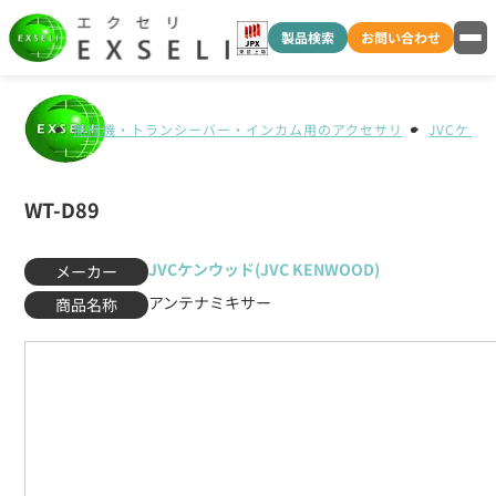
製品検索
お問い合わせ
無線機・トランシーバー・インカム用のアクセサリ
JVCケンウ
WT-D89
JVCケンウッド(JVC KENWOOD)
メーカー
アンテナミキサー
商品名称