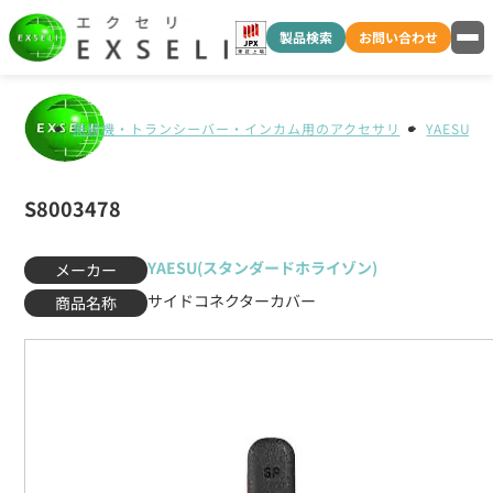
製品検索
お問い合わせ
無線機・トランシーバー・インカム用のアクセサリ
YAESU
S8003478
YAESU(スタンダードホライゾン)
メーカー
サイドコネクターカバー
商品名称