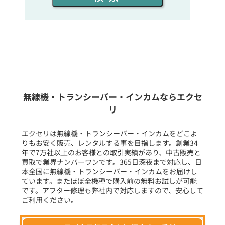
同時通話人数を選ぶ
販売
/
レンタル
/
リース
新品
/
中古
生産終了品を含む
無線機・トランシーバー・インカムならエクセ
リ
フリーワード入力(製品名等)
エクセリは無線機・トランシーバー・インカムをどこよ
りもお安く販売、レンタルする事を目指します。創業34
年で7万社以上のお客様との取引実績があり、中古販売と
選択条件をリセット
買取で業界ナンバーワンです。365日深夜まで対応し、日
本全国に無線機・トランシーバー・インカムをお届けし
ています。またほぼ全機種で購入前の無料お試しが可能
です。アフター修理も弊社内で対応しますので、安心して
ご利用ください。