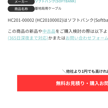
ソフトバンク(SOFTBANK)
メーカー
基地局用ケーブル
商品名称
HC201-00002 (HC20100002)はソフトバンク(S
この商品の新品や
中古品
をご購入検討の際は以下よ
(365日深夜まで対応)
かまたは
お問い合わせフォー
無料お見積り・
購入お