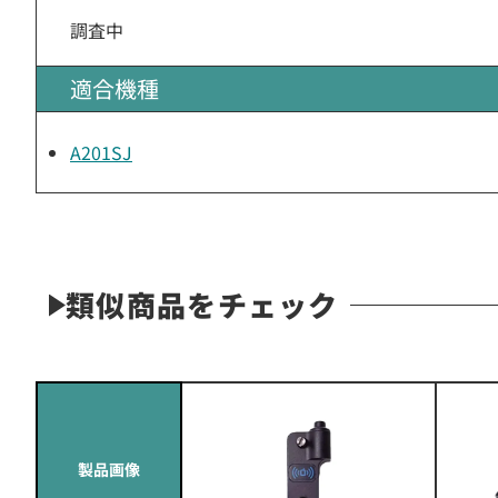
調査中
適合機種
A201SJ
類似商品をチェック
製品画像