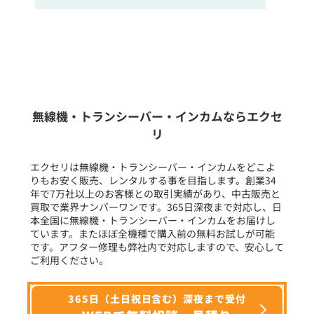
販売
/
レンタル
/
リース
新品
/
中古
生産終了品を含む
無線機・トランシーバー・インカムならエクセ
リ
フリーワード入力(製品名等)
エクセリは無線機・トランシーバー・インカムをどこよ
りもお安く販売、レンタルする事を目指します。創業34
年で7万社以上のお客様との取引実績があり、中古販売と
選択条件をリセット
買取で業界ナンバーワンです。365日深夜まで対応し、日
本全国に無線機・トランシーバー・インカムをお届けし
ています。またほぼ全機種で購入前の無料お試しが可能
です。アフター修理も弊社内で対応しますので、安心して
ご利用ください。
365日（土日祝日含む）深夜まで受付