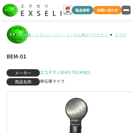
製品検索
お問い合わせ
無線機・トランシーバー・インカム用のアクセサリ
エコテクノ(
BEM-01
エコテクノ(EKO TECHNO)
メーカー
骨伝導マイク
商品名称