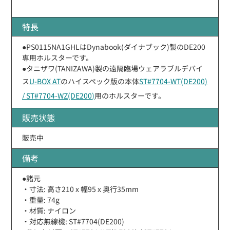
特長
●PS0115NA1GHLはDynabook(ダイナブック)製のDE200
専用ホルスターです。
●タニザワ(TANIZAWA)製の遠隔臨場ウェアラブルデバイ
ス
U-BOX AT
のハイスペック版の本体
ST#7704-WT(DE200)
/ ST#7704-WZ(DE200)
用のホルスターです。
販売状態
販売中
備考
●諸元
・寸法: 高さ210 x 幅95 x 奥行35mm
・重量: 74g
・材質: ナイロン
・対応無線機: ST#7704(DE200)