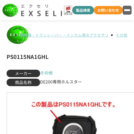
製品検索
お問い合わせ
無線機・トランシーバー・インカム用のアクセサリ
その他
PS0115NA1GHL
その他
メーカー
DE200専用ホルスター
商品名称