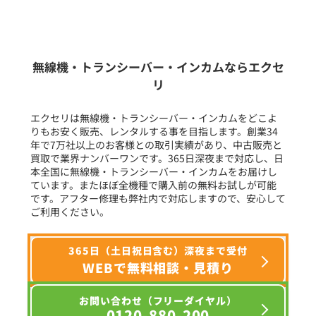
新品
/
中古
生産終了品を含む
無線機・トランシーバー・インカムならエクセ
リ
フリーワード入力(製品名等)
エクセリは無線機・トランシーバー・インカムをどこよ
りもお安く販売、レンタルする事を目指します。創業34
年で7万社以上のお客様との取引実績があり、中古販売と
選択条件をリセット
買取で業界ナンバーワンです。365日深夜まで対応し、日
本全国に無線機・トランシーバー・インカムをお届けし
ています。またほぼ全機種で購入前の無料お試しが可能
です。アフター修理も弊社内で対応しますので、安心して
ご利用ください。
365日（土日祝日含む）深夜まで受付
WEBで無料相談・見積り
お問い合わせ（フリーダイヤル）
0120-880-200