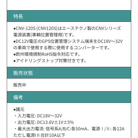
特長
●CNV-120S (CNV120S)はエーステクノ製のCNVシリーズ
電源装置(車輌位置管理用)です。
●DC12V電圧のGPS位置管理システム端末をDC18V〜32V
の車両で使用する際に使用するコンバーターです。
●欧州環境規制RoHS指令対応です。
●アイドリングストップ対策付きです。
販売状態
販売中
備考
●諸元
・入力電圧: DC18V〜32V
・出力電圧: DC13.6V±1V±5%
・最大出力電流: 信号系A/B/C:各50mA、電源Ⅰ/Ⅱ: 各12A
ただし電源I II 合計10A以下