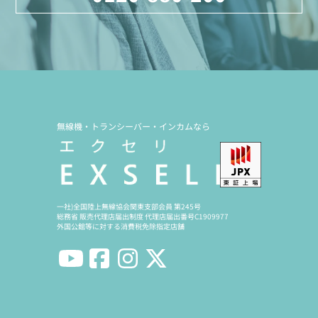
無線機・トランシーバー・インカムなら
一社)全国陸上無線協会関東支部会員 第245号
総務省 販売代理店届出制度 代理店届出番号C1909977
外国公館等に対する消費税免除指定店舗