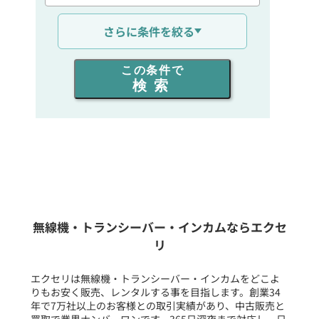
通信距離を選ぶ
さらに条件を絞る
出力を選ぶ
この条件で
検索
同時通話人数を選ぶ
販売
/
レンタル
/
リース
新品
/
中古
生産終了品を含む
無線機・トランシーバー・インカムならエクセ
リ
フリーワード入力(製品名等)
エクセリは無線機・トランシーバー・インカムをどこよ
りもお安く販売、レンタルする事を目指します。創業34
年で7万社以上のお客様との取引実績があり、中古販売と
選択条件をリセット
買取で業界ナンバーワンです。365日深夜まで対応し、日