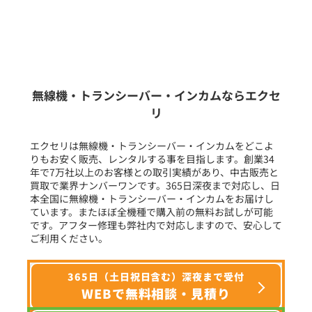
販売
/
レンタル
/
リース
新品
/
中古
生産終了品を含む
無線機・トランシーバー・インカムならエクセ
リ
フリーワード入力(製品名等)
エクセリは無線機・トランシーバー・インカムをどこよ
りもお安く販売、レンタルする事を目指します。創業34
年で7万社以上のお客様との取引実績があり、中古販売と
選択条件をリセット
買取で業界ナンバーワンです。365日深夜まで対応し、日
本全国に無線機・トランシーバー・インカムをお届けし
ています。またほぼ全機種で購入前の無料お試しが可能
です。アフター修理も弊社内で対応しますので、安心して
ご利用ください。
365日（土日祝日含む）深夜まで受付
WEBで無料相談・見積り