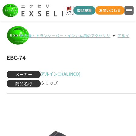
製品検索
お問い合わせ
無線機・トランシーバー・インカム用のアクセサリ
アルインコ(
EBC-74
アルインコ(ALINCO)
メーカー
クリップ
商品名称