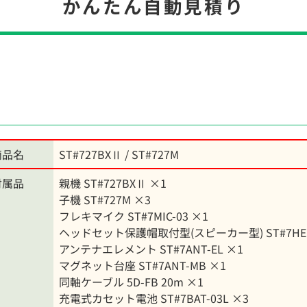
かんたん自動見積り
商品名
ST#727BXⅡ / ST#727M
付属品
親機 ST#727BXⅡ ×1
子機 ST#727M ×3
フレキマイク ST#7MIC-03 ×1
ヘッドセット保護帽取付型(スピーカー型) ST#7HED-
アンテナエレメント ST#7ANT-EL ×1
マグネット台座 ST#7ANT-MB ×1
同軸ケーブル 5D-FB 20m ×1
充電式カセット電池 ST#7BAT-03L ×3