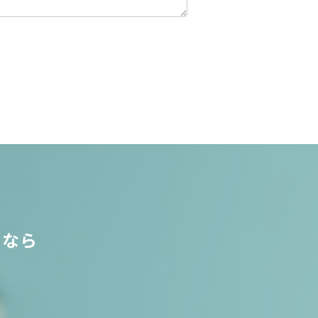
しなら
い