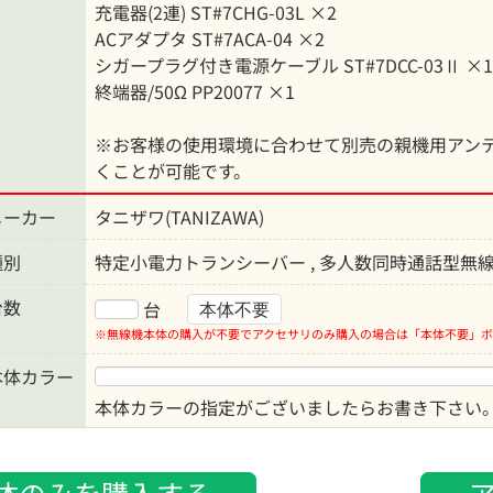
充電器(2連) ST#7CHG-03L ×2
ACアダプタ ST#7ACA-04 ×2
シガープラグ付き電源ケーブル ST#7DCC-03Ⅱ ×1
終端器/50Ω PP20077 ×1
※お客様の使用環境に合わせて別売の親機用アン
くことが可能です。
メーカー
タニザワ(TANIZAWA)
種別
特定小電力トランシーバー , 多人数同時通話型無
台数
台
本体不要
※無線機本体の購入が不要でアクセサリのみ購入の場合は「本体不要」ボ
本体カラー
本体カラーの指定がございましたらお書き下さい
体のみを購入する