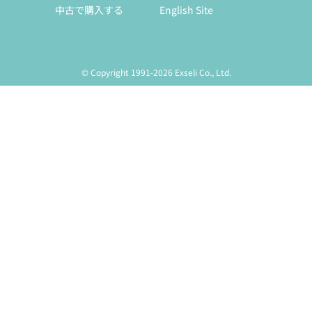
中古で購入する
English Site
© Copyright 1991-2026 Exseli Co., Ltd.