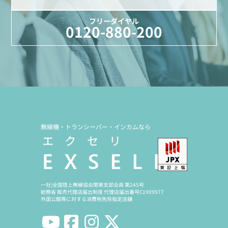
フリーダイヤル
0120-880-200
無線機・トランシーバー・インカムなら
一社)全国陸上無線協会関東支部会員 第245号
総務省 販売代理店届出制度 代理店届出番号C1909977
外国公館等に対する消費税免除指定店舗