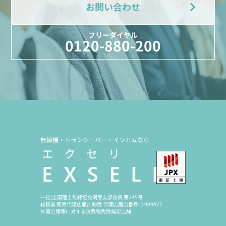
お問い合わせ
フリーダイヤル
0120-880-200
無線機・トランシーバー・インカムなら
一社)全国陸上無線協会関東支部会員 第245号
総務省 販売代理店届出制度 代理店届出番号C1909977
外国公館等に対する消費税免除指定店舗