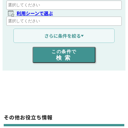
利用シーンで選ぶ
通信距離を選ぶ
さらに条件を絞る
出力を選ぶ
この条件で
検索
同時通話人数を選ぶ
販売
/
レンタル
/
リース
新品
/
中古
生産終了品を含む
その他お役立ち情報
フリーワード入力(製品名等)