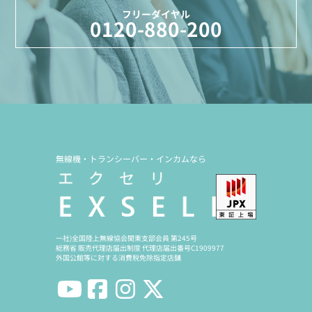
フリーダイヤル
0120-880-200
無線機・トランシーバー・インカムなら
一社)全国陸上無線協会関東支部会員 第245号
総務省 販売代理店届出制度 代理店届出番号C1909977
外国公館等に対する消費税免除指定店舗