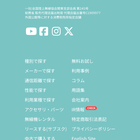
一社)全国陸上無線協会関東支部会員 第245号
総務省 販売代理店届出制度 代理店届出番号C1909977
外国公館等に対する消費税免除指定店舗
種別で探す
無料お試し
メーカーで探す
利用事例
通信距離で探す
コラム
性能で探す
用語集
利用業種で探す
会社案内
アクセサリ・パーツ
IR情報
無線機レンタル
特定商取引法表記
リースする(サブスク)
プライバシーポリシー
中古で購入する
English Site