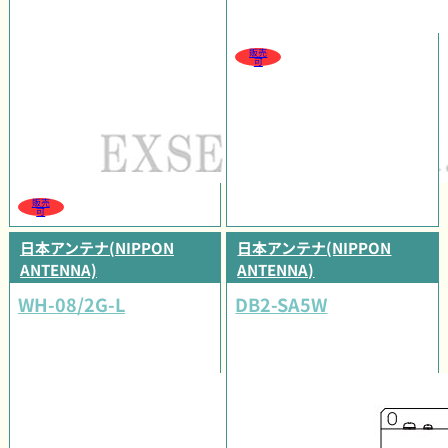
販売
可
販売
可
日本アンテナ(NIPPON
日本アンテナ(NIPPON
ANTENNA)
ANTENNA)
WH-08/2G-L
DB2-SA5W