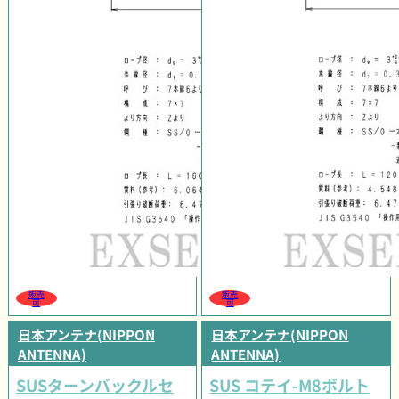
販売
販売
可
可
日本アンテナ(NIPPON
日本アンテナ(NIPPON
ANTENNA)
ANTENNA)
SUSターンバックルセ
SUS コテイ-M8ボルト