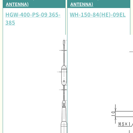
ANTENNA)
ANTENNA)
HGW-400-PS-09 365-
WH-150-84(HE)-09EL
385