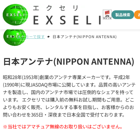
製品検索
メーカーで探す
日本アンテナ(NIPPON ANTENNA)
日本アンテナ(NIPPON ANTENNA)
昭和28年(1953年)創業のアンテナ専業メーカーです。平成2年
(1990年)に現JASDAQ市場に公開しています。品質の高いアンテ
ナを製造し、国内のアンテナ市場では圧倒的なシェアを持って
います。 エクセリでは購入前の無料お試し期間もご用意。どこ
よりもお安く販売、レンタルする事を目指し、お客様からのお
問い合わせを365日・深夜まで日本全国で受付ております。
※当社ではアマチュア無線のお取り扱いはございません。