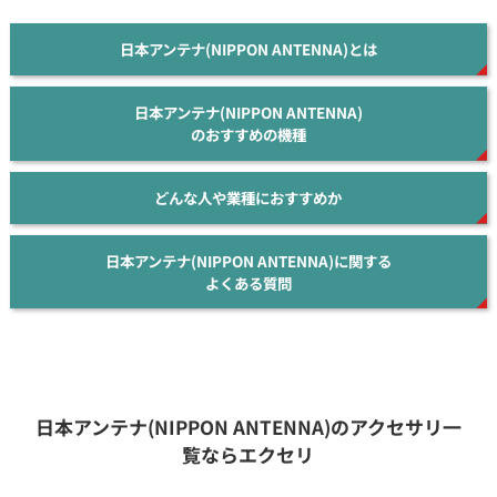
日本アンテナ(NIPPON ANTENNA)とは
日本アンテナ(NIPPON ANTENNA)
のおすすめの機種
どんな人や業種におすすめか
日本アンテナ(NIPPON ANTENNA)に関する
よくある質問
日本アンテナ(NIPPON ANTENNA)のアクセサリ一
覧ならエクセリ