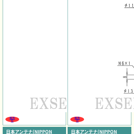
販売
販売
可
可
日本アンテナ(NIPPON
日本アンテナ(NIPPON