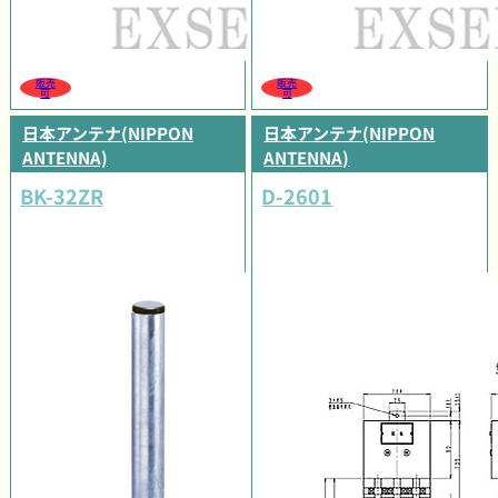
販売
販売
可
可
日本アンテナ(NIPPON
日本アンテナ(NIPPON
ANTENNA)
ANTENNA)
BK-32ZR
D-2601