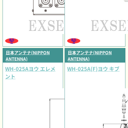
販売
販売
可
可
日本アンテナ(NIPPON
日本アンテナ(NIPPON
ANTENNA)
ANTENNA)
WH-025Aヨウ エレメ
WH-025A(F)ヨウ キブ
ント