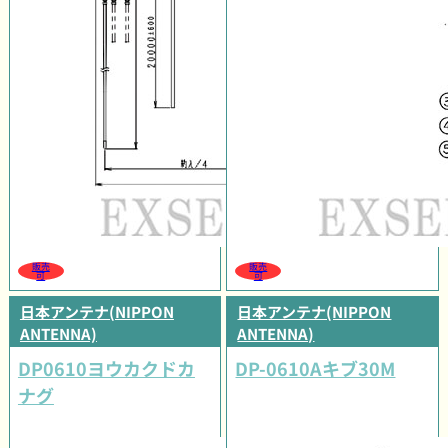
販売
販売
可
可
日本アンテナ(NIPPON
日本アンテナ(NIPPON
ANTENNA)
ANTENNA)
DP0610ヨウカクドカ
DP-0610Aキブ30M
ナグ