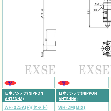
販売
販売
可
可
日本アンテナ(NIPPON
日本アンテナ(NIPPON
ANTENNA)
ANTENNA)
WH-025A(F)(セット)
WH-2M(MIX)