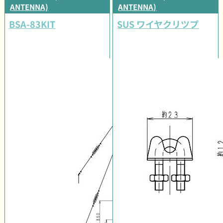
ANTENNA)
ANTENNA)
BSA-83KIT
SUS ワイヤクリツプ