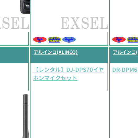
販売
同等製品
リース
販売
同等製
可
レンタル
可
可
レンタ
アルインコ(ALINCO)
アルインコ(A
【レンタル】DJ-DPS70イヤ
DR-DPM6
ホンマイクセット