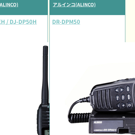
LINCO)
アルインコ(ALINCO)
H / DJ-DP50H
DR-DPM50