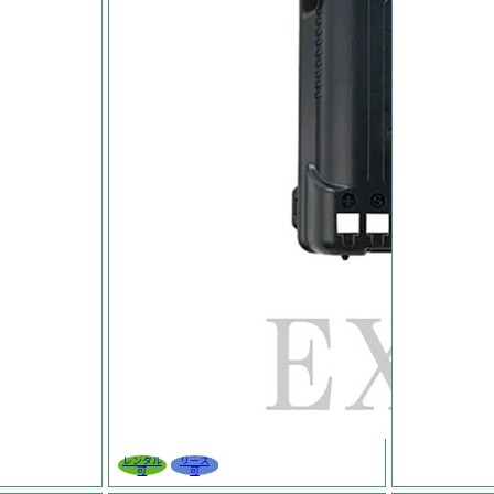
レンタル
リース
可
可