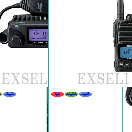
品
リース
販売
レンタル
リース
ル
可
可
可
可