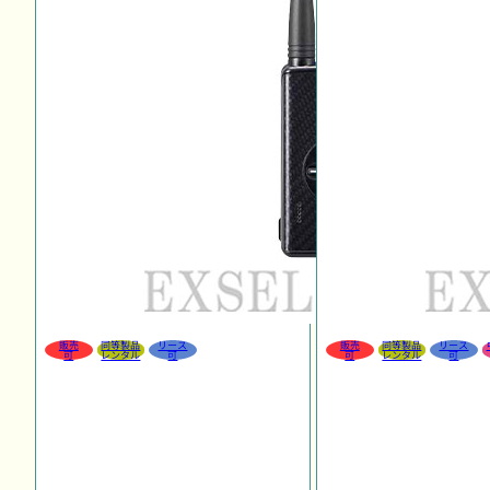
販売
同等製品
リース
販売
同等製品
リース
可
レンタル
可
可
レンタル
可