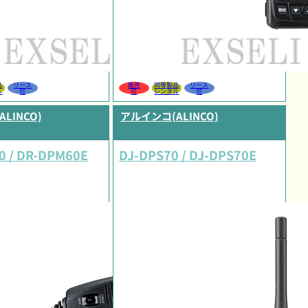
品
リース
販売
同等製品
リース
ル
可
可
レンタル
可
LINCO)
アルインコ(ALINCO)
0 / DR-DPM60E
DJ-DPS70 / DJ-DPS70E