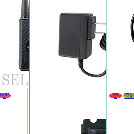
中古購入
販売
同等製
可
可
レンタ