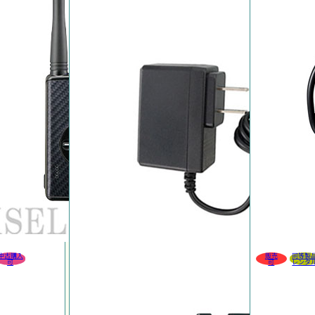
中古購入
販売
同等製
可
可
レンタ