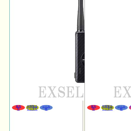
販売
同等製品
リース
販売
同等製品
リース
可
レンタル
可
可
レンタル
可