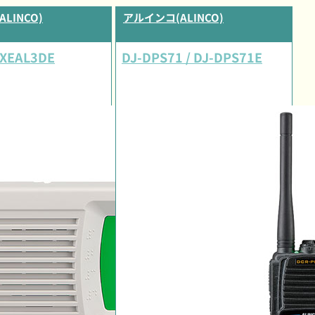
LINCO)
アルインコ(ALINCO)
 XEAL3DE
DJ-DPS71 / DJ-DPS71E