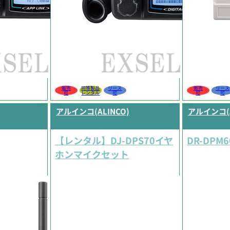
販売
同等製品
リース
販売
リース
可
レンタル
可
可
可
アルインコ(ALINCO)
アルインコ(A
【レンタル】DJ-DPS70イヤ
DR-DPM6
ホンマイクセット