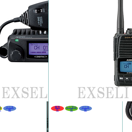
品
リース
販売
レンタル
リース
ル
可
可
可
可