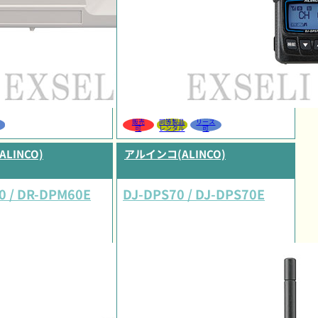
販売
同等製品
リース
可
レンタル
可
LINCO)
アルインコ(ALINCO)
0 / DR-DPM60E
DJ-DPS70 / DJ-DPS70E