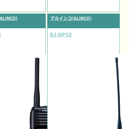
LINCO)
アルインコ(ALINCO)
0
DJ-DP10