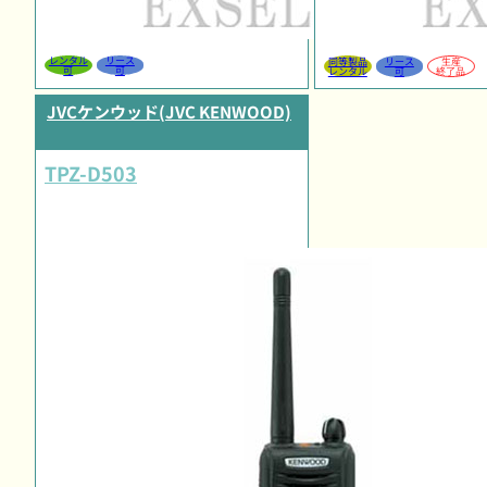
レンタル
リース
同等製品
リース
生産
可
可
レンタル
可
終了品
JVCケンウッド(JVC KENWOOD)
TPZ-D503