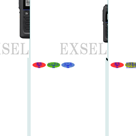
販売
レンタル
リース
販売
同等製
可
可
可
可
レンタ