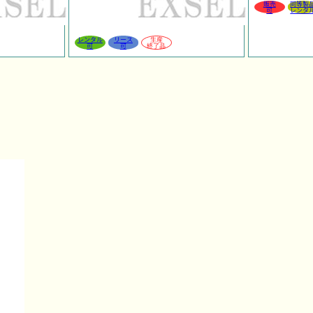
販売
同等製
可
レンタ
レンタル
リース
生産
可
可
終了品