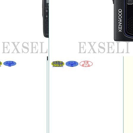
品
リース
同等製品
リース
生産
ル
可
レンタル
可
終了品