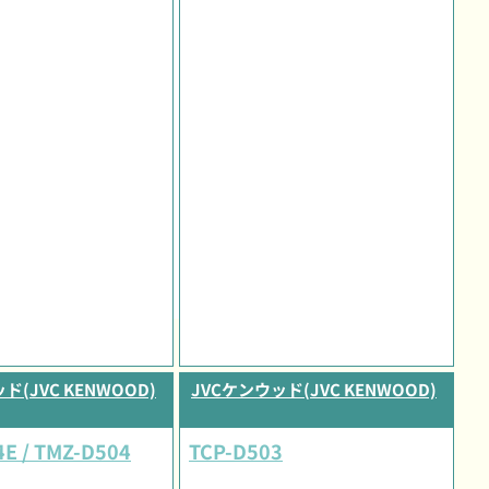
ド(JVC KENWOOD)
JVCケンウッド(JVC KENWOOD)
E / TMZ-D504
TCP-D503