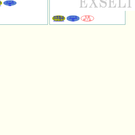
品
リース
ル
可
同等製品
リース
生産
レンタル
可
終了品