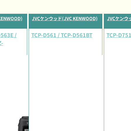
KENWOOD)
JVCケンウッド(JVC KENWOOD)
JVCケンウッ
D563E /
TCP-D561 / TCP-D561BT
TCP-D75
Z-