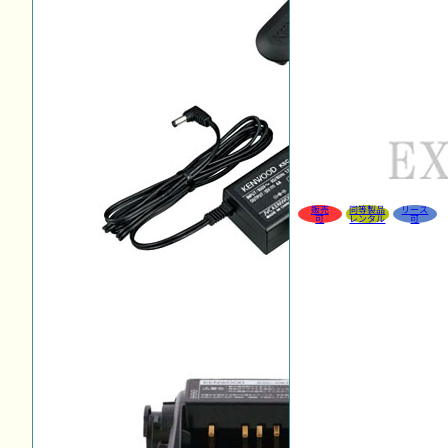
販売
同等製品
リース
可
レンタル
可