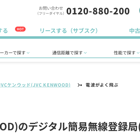
0120-880-200
お問い合わせ
（フリーダイヤル）
する
リースする（サブスク）
中
HOT
ーカーで探す
通信距離で探す
性能で探す
JVCケンウッド(JVC KENWOOD)
電波がよく飛ぶ
NWOOD)のデジタル簡易無線登録