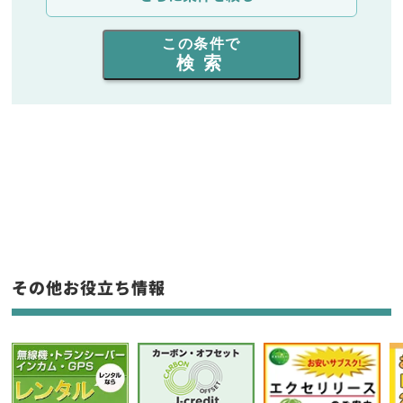
出力を選ぶ
この条件で
検索
同時通話人数を選ぶ
販売
/
レンタル
/
リース
新品
/
中古
生産終了品を含む
フリーワード入力(製品名等)
その他お役立ち情報
選択条件をリセット