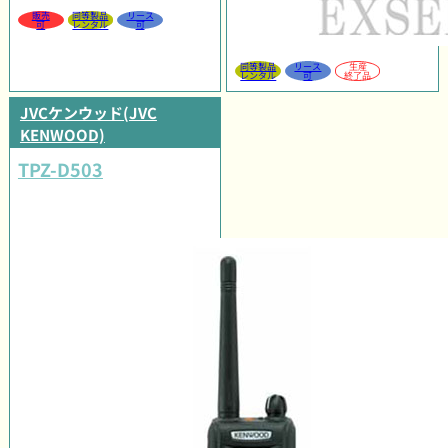
販売
同等製品
リース
可
レンタル
可
同等製品
リース
生産
レンタル
可
終了品
JVCケンウッド(JVC
KENWOOD)
TPZ-D503