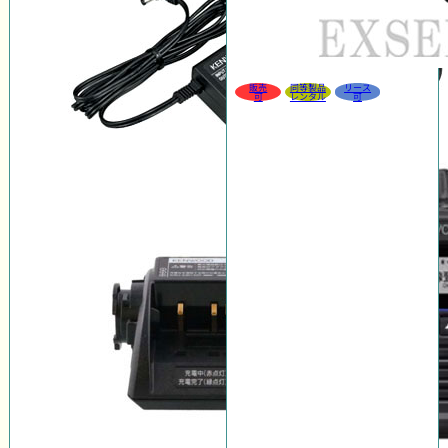
販売
同等製品
リース
可
レンタル
可