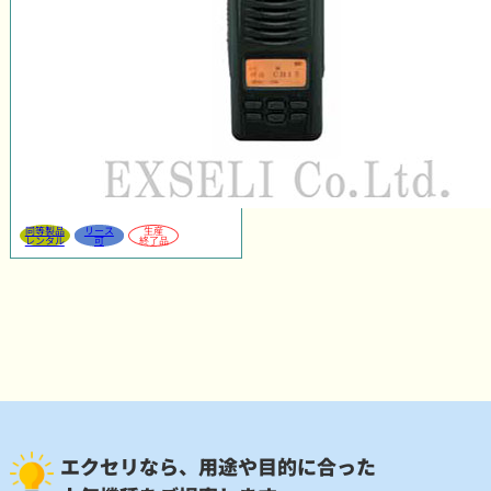
同等製品
リース
生産
レンタル
可
終了品
エクセリなら、用途や目的に合った