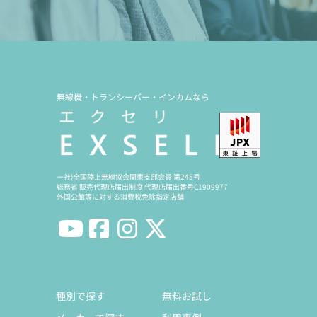
無線機・トランシーバー・インカムなら
一社)全国陸上無線協会関東支部会員 第245号
総務省 販売代理店届出制度 代理店届出番号C1909977
外国公館等に対する消費税免除指定店舗
種別で探す
無料お試し