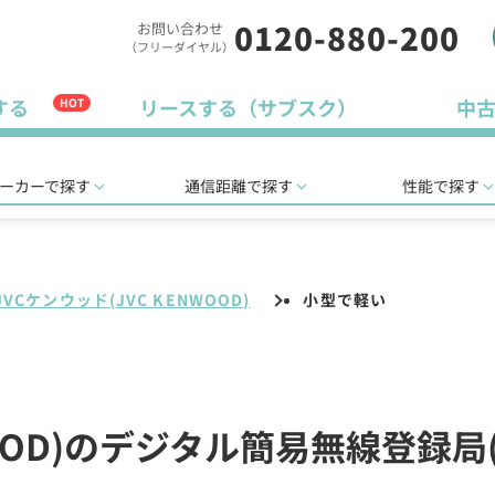
0120-880-200
お問い合わせ
（フリーダイヤル）
する
リースする（サブスク）
中
HOT
ーカーで探す
通信距離で探す
性能で探す
JVCケンウッド(JVC KENWOOD)
小型で軽い
NWOOD)のデジタル簡易無線登録