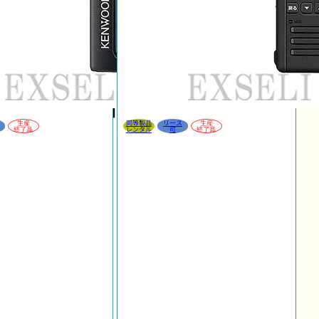
生産
同等製品
リース
生産
終了品
レンタル
可
終了品