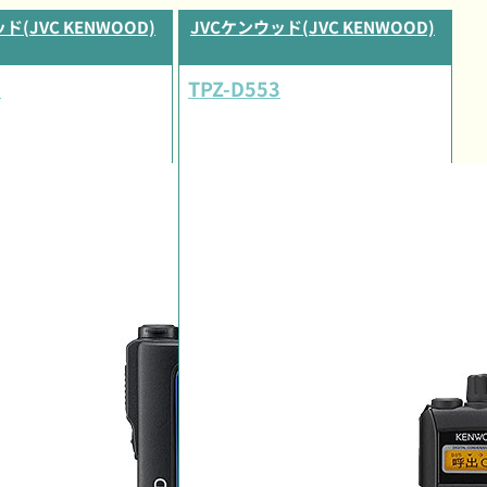
ド(JVC KENWOOD)
JVCケンウッド(JVC KENWOOD)
0
TPZ-D553