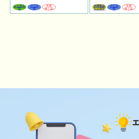
レンタル
リース
生産
同等製品
リース
生産
可
可
終了品
レンタル
可
終了品