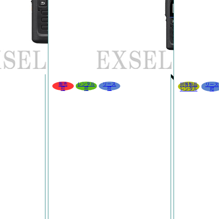
販売
レンタル
リース
同等製品
リース
可
可
可
レンタル
可