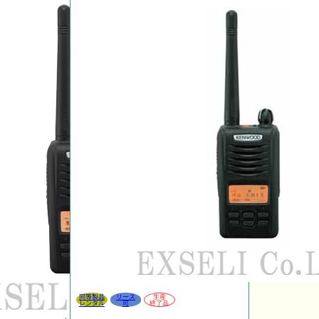
同等製品
リース
生産
レンタル
可
終了品