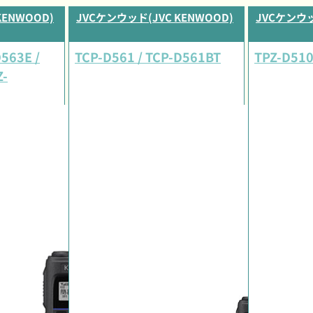
KENWOOD)
JVCケンウッド(JVC KENWOOD)
JVCケンウッ
D563E /
TCP-D561 / TCP-D561BT
TPZ-D51
Z-