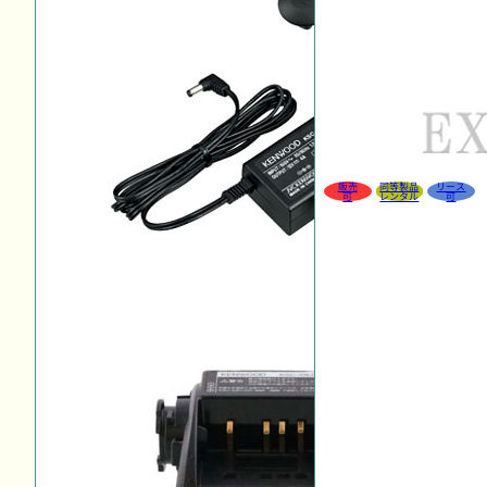
販売
同等製品
リース
可
レンタル
可