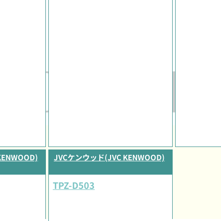
KENWOOD)
JVCケンウッド(JVC KENWOOD)
TPZ-D503