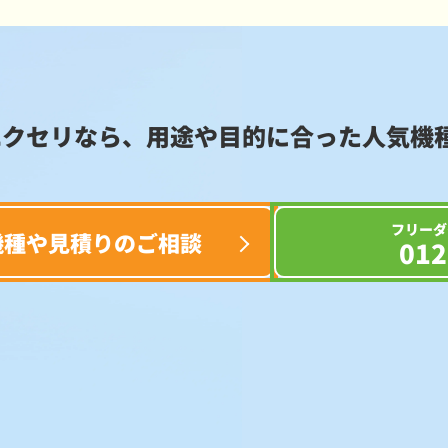
エクセリなら、用途や目的に合った
人気機
フリーダ
機種や見積りのご相談
012