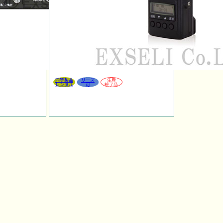
同等製品
リース
生産
レンタル
可
終了品