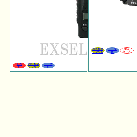
同等製品
リース
生産
レンタル
可
終了品
販売
同等製品
リース
可
レンタル
可