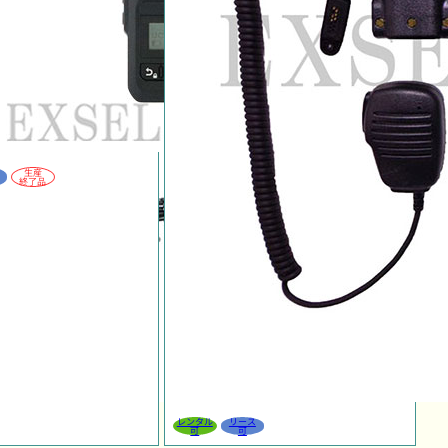
生産
終了品
レンタル
リース
可
可