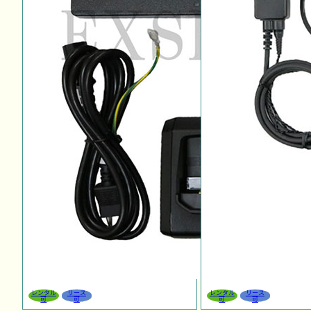
レンタル
リース
レンタル
リース
可
可
可
可