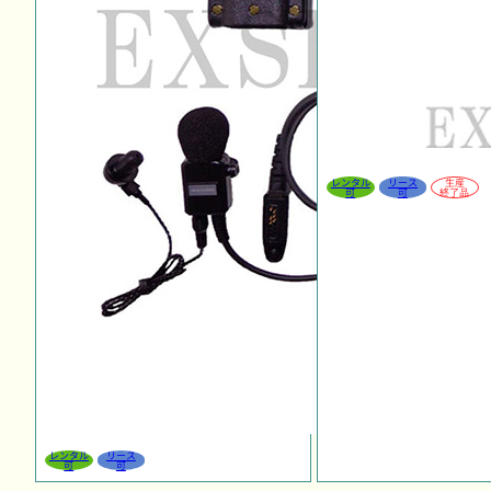
レンタル
リース
生産
可
可
終了品
レンタル
リース
可
可