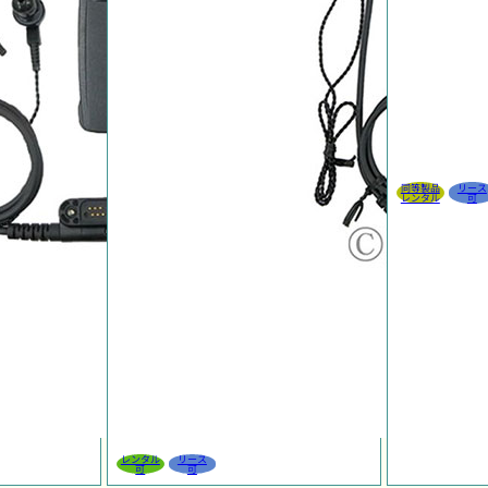
同等製品
リース
レンタル
可
レンタル
リース
可
可