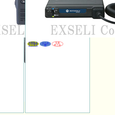
同等製品
リース
生産
レンタル
可
終了品