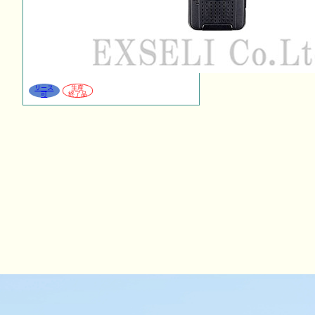
リース
生産
可
終了品