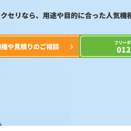
エクセリなら、用途や目的に合った
人気機
フリーダ
機種や見積りのご相談
012