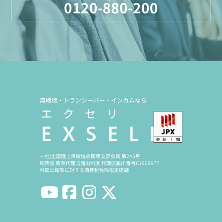
0120-880-200
無線機・トランシーバー・インカムなら
一社)全国陸上無線協会関東支部会員 第245号
総務省 販売代理店届出制度 代理店届出番号C1909977
外国公館等に対する消費税免除指定店舗