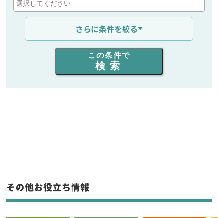
通信距離を選ぶ
さらに条件を絞る
出力を選ぶ
この条件で
検索
同時通話人数を選ぶ
販売
/
レンタル
/
リース
新品
/
中古
生産終了品を含む
フリーワード入力(製品名等)
その他お役立ち情報
選択条件をリセット