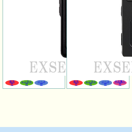
販売
レンタル
リース
販売
レンタル
リース
中古購入
可
可
可
可
可
可
可