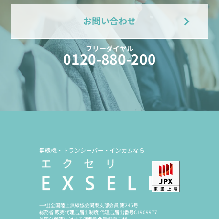
お問い合わせ
フリーダイヤル
0120-880-200
無線機・トランシーバー・インカムなら
一社)全国陸上無線協会関東支部会員 第245号
総務省 販売代理店届出制度 代理店届出番号C1909977
外国公館等に対する消費税免除指定店舗