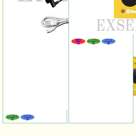
販売
レンタル
リース
可
可
可
レンタル
リース
可
可