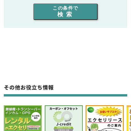
出力を選ぶ
この条件で
検索
同時通話人数を選ぶ
販売
/
レンタル
/
リース
新品
/
中古
生産終了品を含む
フリーワード入力(製品名等)
その他お役立ち情報
選択条件をリセット