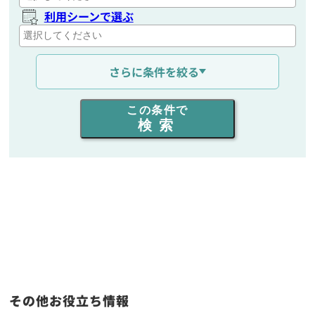
利用シーンで選ぶ
通信距離を選ぶ
さらに条件を絞る
出力を選ぶ
この条件で
検索
同時通話人数を選ぶ
販売
/
レンタル
/
リース
新品
/
中古
生産終了品を含む
フリーワード入力(製品名等)
その他お役立ち情報