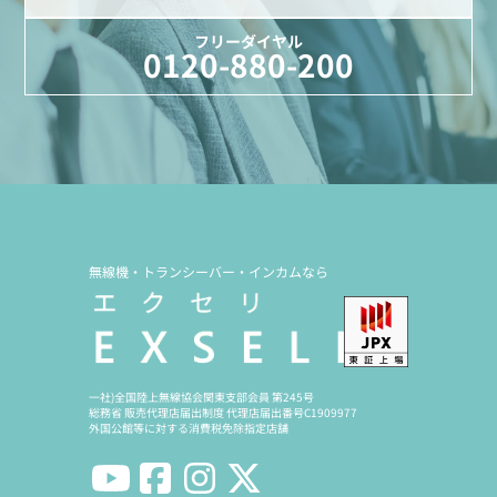
フリーダイヤル
0120-880-200
無線機・トランシーバー・インカムなら
一社)全国陸上無線協会関東支部会員 第245号
総務省 販売代理店届出制度 代理店届出番号C1909977
外国公館等に対する消費税免除指定店舗