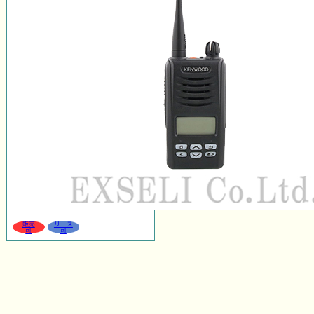
販売
リース
可
可