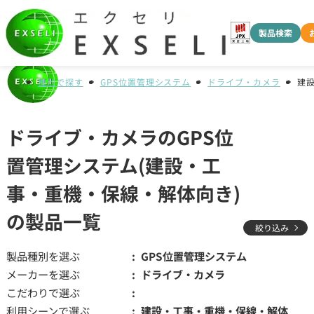
製品検索
種別で探す
GPS位置管理システム
ドライブ・カメラ
建
ドライブ・カメラのGPS位
置管理システム(建設・工
事・重機・保線・解体向き)
の製品一覧
絞り込み
製品種別を選ぶ
GPS位置管理システム
メーカーを選ぶ
ドライブ・カメラ
こだわりで選ぶ
利用シーンで選ぶ
建設・工事・重機・保線・解体