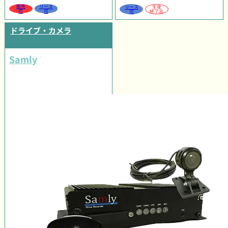
販売
リース
リース
生産
可
可
可
終了品
ドライブ・カメラ
Samly