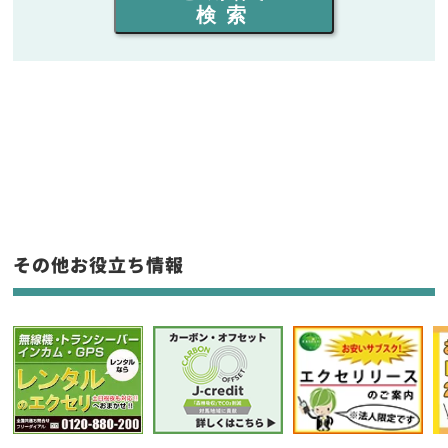
検索
同時通話人数を選ぶ
販売
/
レンタル
/
リース
新品
/
中古
生産終了品を含む
フリーワード入力(製品名等)
その他お役立ち情報
選択条件をリセット