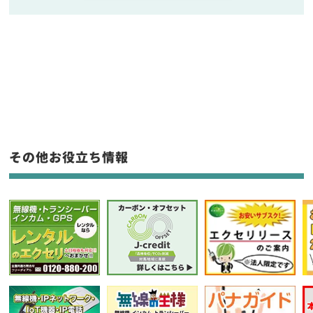
販売
/
レンタル
/
リース
新品
/
中古
生産終了品を含む
フリーワード入力(製品名等)
その他お役立ち情報
選択条件をリセット