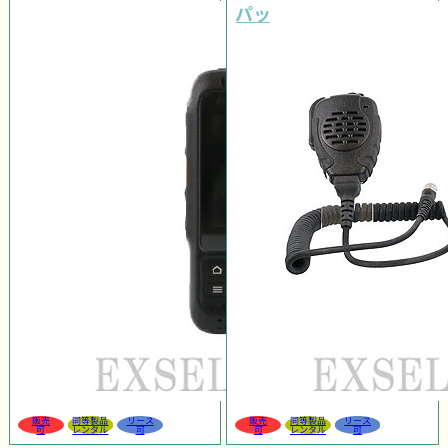
パッケージ
販売
同等製品
リース
販売
同等製品
リース
可
レンタル
可
可
レンタル
可