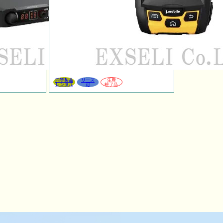
同等製品
リース
生産
レンタル
可
終了品