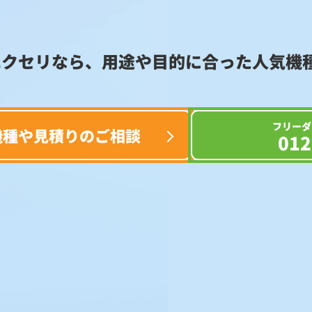
エクセリなら、用途や目的に合った
人気機
フリーダ
機種や見積りのご相談
012