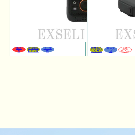
販売
同等製品
リース
同等製品
リース
生産
可
レンタル
可
レンタル
可
終了品