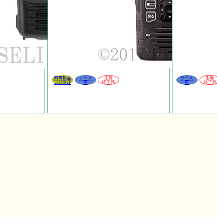
同等製品
リース
生産
リース
生産
レンタル
可
終了品
可
終了品