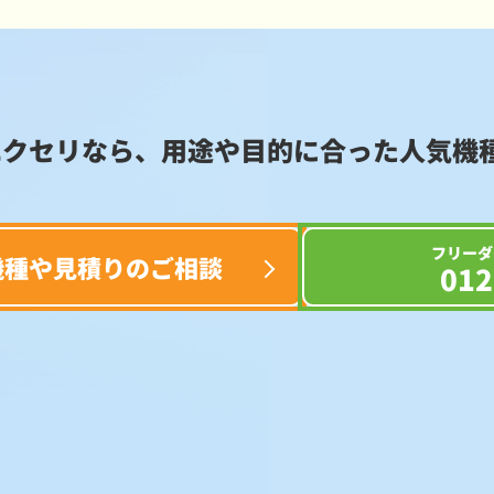
エクセリなら、用途や目的に合った
人気機
フリーダ
機種や見積りのご相談
012