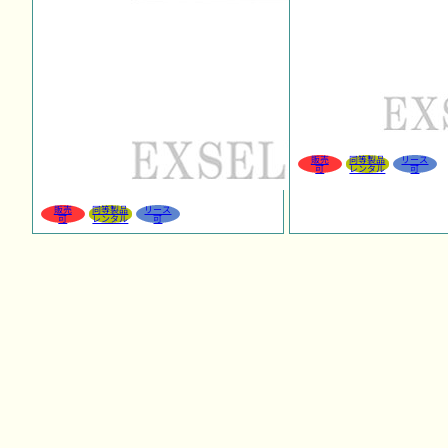
販売
同等製品
リース
可
レンタル
可
販売
同等製品
リース
可
レンタル
可