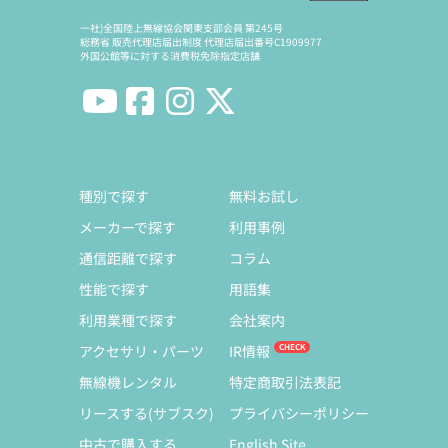
一社)全国陸上無線協会関東支部会員 第245号
総務省 販売代理店届出制度 代理店届出番号C1909977
外国公館等に対する消費税免除指定店舗
種別で探す
無料お試し
メーカーで探す
利用事例
通信距離で探す
コラム
性能で探す
用語集
利用業種で探す
会社案内
アクセサリ・パーツ
IR情報
無線機レンタル
特定商取引法表記
リースする(サブスク)
プライバシーポリシー
中古で購入する
English Site