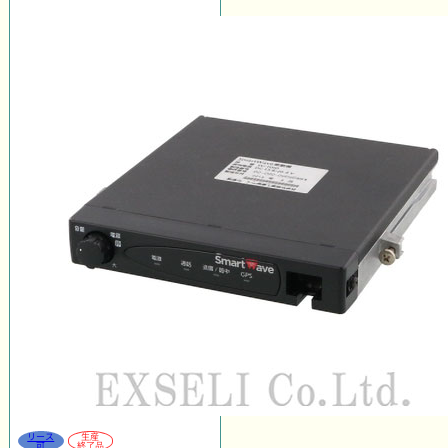
リース
生産
可
終了品