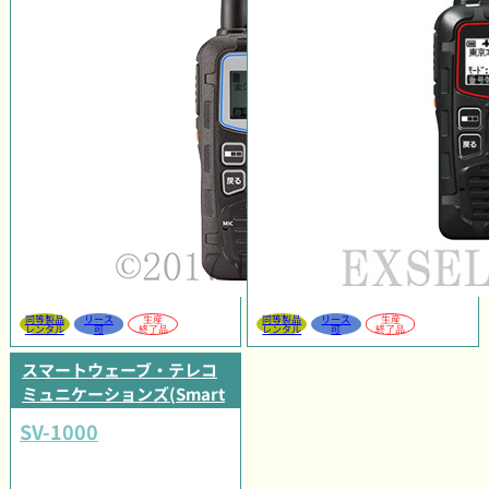
同等製品
リース
生産
同等製品
リース
生産
レンタル
可
終了品
レンタル
可
終了品
スマートウェーブ・テレコ
ミュニケーションズ(Smart
Wave)
SV-1000