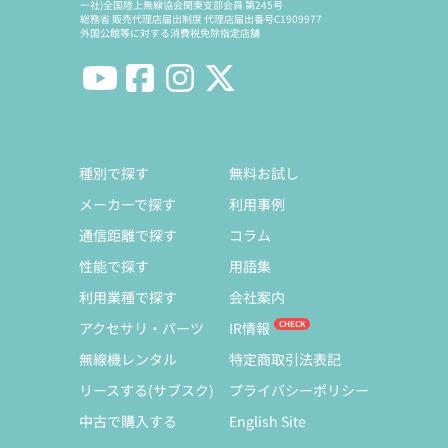
一社)全国陸上無線協会関東支部会員 第245号
総務省 販売代理店届出制度 代理店届出番号C1909977
外国公館等に対する消費税免除指定店舗
種別で探す
無料お試し
メーカーで探す
利用事例
通信距離で探す
コラム
性能で探す
用語集
利用業種で探す
会社案内
アクセサリ・パーツ
IR情報
無線機レンタル
特定商取引法表記
リースする(サブスク)
プライバシーポリシー
中古で購入する
English Site