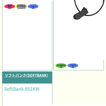
販売
同等製品
リース
可
レンタル
可
レンタル
リース
可
可
ソフトバンク(SOFTBANK)
SoftBank 801KW