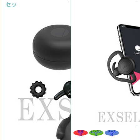
セット
販売
レンタル
リース
可
可
可