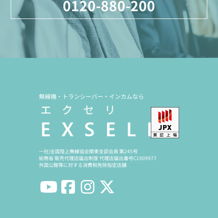
0120-880-200
無線機・トランシーバー・インカムなら
一社)全国陸上無線協会関東支部会員 第245号
総務省 販売代理店届出制度 代理店届出番号C1909977
外国公館等に対する消費税免除指定店舗