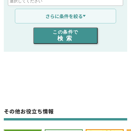
通信距離を選ぶ
さらに条件を絞る
出力を選ぶ
この条件で
検索
同時通話人数を選ぶ
販売
/
レンタル
/
リース
新品
/
中古
生産終了品を含む
フリーワード入力(製品名等)
その他お役立ち情報
選択条件をリセット