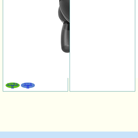
レンタル
リース
可
可