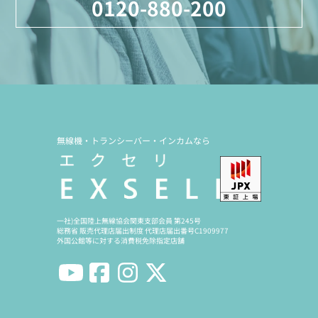
0120-880-200
無線機・トランシーバー・インカムなら
一社)全国陸上無線協会関東支部会員 第245号
総務省 販売代理店届出制度 代理店届出番号C1909977
外国公館等に対する消費税免除指定店舗