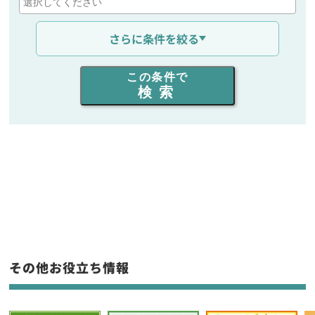
通信距離を選ぶ
さらに条件を絞る
出力を選ぶ
この条件で
検索
同時通話人数を選ぶ
販売
/
レンタル
/
リース
新品
/
中古
生産終了品を含む
フリーワード入力(製品名等)
その他お役立ち情報
選択条件をリセット