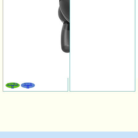
レンタル
リース
可
可