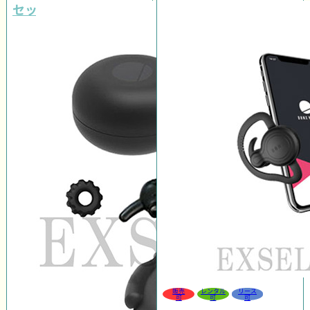
セット
販売
レンタル
リース
可
可
可