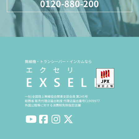
0120-880-200
無線機・トランシーバー・インカムなら
一社)全国陸上無線協会関東支部会員 第245号
総務省 販売代理店届出制度 代理店届出番号C1909977
外国公館等に対する消費税免除指定店舗