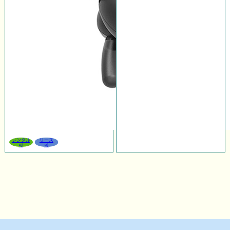
レンタル
リース
可
可