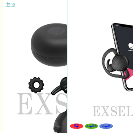
セット
販売
レンタル
リース
可
可
可