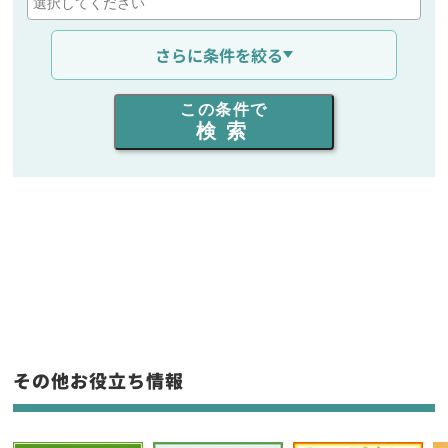
通信距離を選ぶ
さらに条件を絞る
出力を選ぶ
この条件で
検索
同時通話人数を選ぶ
販売
/
レンタル
/
リース
新品
/
中古
生産終了品を含む
フリーワード入力(製品名等)
その他お役立ち情報
選択条件をリセット