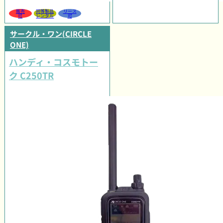
販売
同等製品
リース
可
レンタル
可
サークル・ワン(CIRCLE
ONE)
ハンディ・コスモトー
ク C250TR