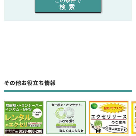
この条件で
検索
同時通話人数を選ぶ
販売
/
レンタル
/
リース
新品
/
中古
生産終了品を含む
フリーワード入力(製品名等)
その他お役立ち情報
選択条件をリセット