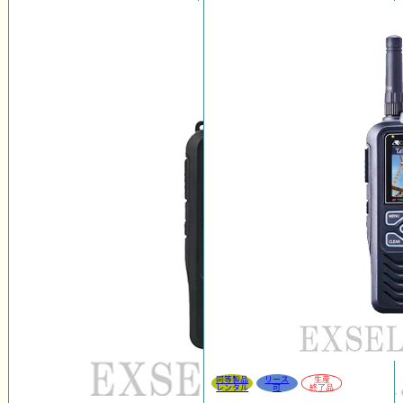
同等製品
リース
生産
レンタル
可
終了品