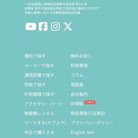
一社)全国陸上無線協会関東支部会員 第245号
総務省 販売代理店届出制度 代理店届出番号C1909977
外国公館等に対する消費税免除指定店舗
種別で探す
無料お試し
メーカーで探す
利用事例
通信距離で探す
コラム
性能で探す
用語集
利用業種で探す
会社案内
アクセサリ・パーツ
IR情報
無線機レンタル
特定商取引法表記
リースする(サブスク)
プライバシーポリシー
中古で購入する
English Site