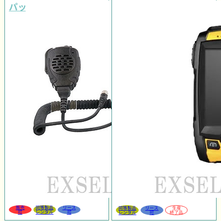
パッケージ
販売
同等製品
リース
同等製品
リース
生産
可
レンタル
可
レンタル
可
終了品