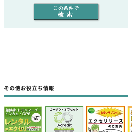
出力を選ぶ
この条件で
検索
同時通話人数を選ぶ
販売
/
レンタル
/
リース
新品
/
中古
生産終了品を含む
フリーワード入力(製品名等)
その他お役立ち情報
選択条件をリセット