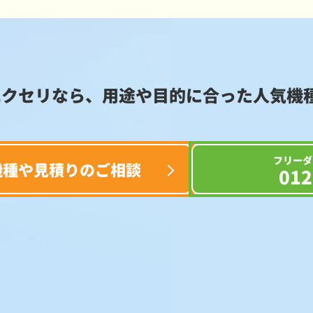
エクセリなら、用途や目的に合った
人気機
フリーダ
機種や見積りのご相談
012