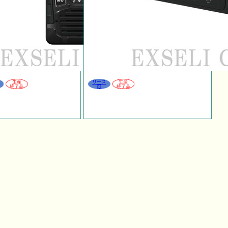
生産
リース
生産
終了品
可
終了品