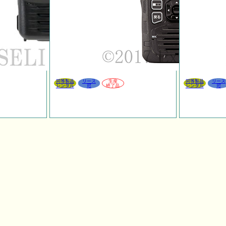
同等製品
リース
生産
同等製品
リース
レンタル
可
終了品
レンタル
可