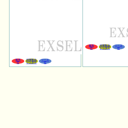
販売
同等製品
リース
可
レンタル
可
販売
同等製品
リース
可
レンタル
可