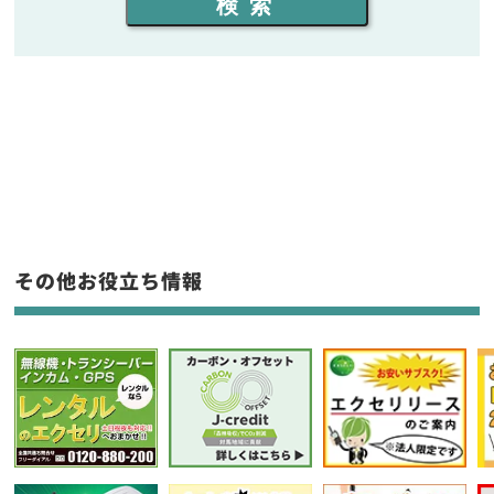
検索
同時通話人数を選ぶ
販売
/
レンタル
/
リース
新品
/
中古
生産終了品を含む
フリーワード入力(製品名等)
その他お役立ち情報
選択条件をリセット